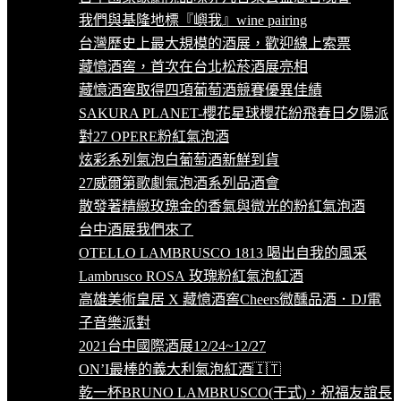
我們與基隆地標『嶼我』wine pairing
台灣歷史上最大規模的酒展，歡迎線上索票
藏憶酒窖，首次在台北松菸酒展亮相
藏憶酒窖取得四項葡萄酒競賽優異佳績
SAKURA PLANET-櫻花星球櫻花紛飛春日夕陽派
對27 OPERE粉紅氣泡酒
炫彩系列氣泡白葡萄酒新鮮到貨
27威爾第歌劇氣泡酒系列品酒會
散發著精緻玫瑰金的香氣與微光的粉紅氣泡酒
台中酒展我們來了
OTELLO LAMBRUSCO 1813 喝出自我的風采
Lambrusco ROSA 玫瑰粉紅氣泡紅酒
高雄美術皇居 X 藏憶酒窖Cheers微醺品酒．DJ電
子音樂派對
2021台中國際酒展12/24~12/27
ON’I最棒的義大利氣泡紅酒🇮🇹
乾一杯BRUNO LAMBRUSCO(干式)，祝福友誼長