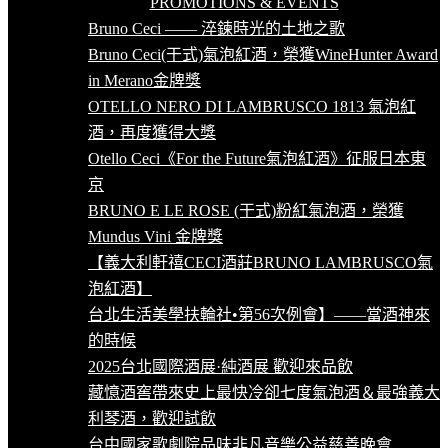
PROMOTIONS & EVENTS
Bruno Ceci —— 淬鍊時光的土地之歌
Bruno Ceci(干式)氣泡紅酒，榮獲WineHunter Award
in Merano金牌獎
OTELLO NERO DI LAMBRUSCO 1813 氣泡紅
酒，再度獲得大獎
Otello Ceci《For the Future氣泡紅酒》征服日本東
京
BRUNO E LE ROSE (干式)粉紅氣泡酒，榮獲
Mundus Vini 金牌獎
【義大利軒禧CECI酒莊BRUNO LAMBRUSCO氣
泡紅酒】
台北生活美學扶輪社•第56次例會】——當酒神來
的時候
2025台北國際酒展·純酒展 歡迎來品飲
藏憶酒窖帶來史上最快冷卻七度氣泡酒＆最強義大
利琴酒，歡迎試飲
台中國家歌劇院品味非凡音樂公益慈善晚會