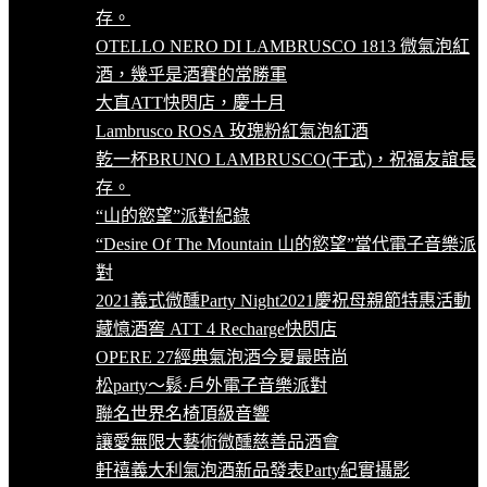
存。
OTELLO NERO DI LAMBRUSCO 1813 微氣泡紅
酒，幾乎是酒賽的常勝軍
大直ATT快閃店，慶十月
Lambrusco ROSA 玫瑰粉紅氣泡紅酒
乾一杯BRUNO LAMBRUSCO(干式)，祝福友誼長
存。
“山的慾望”派對紀錄
“Desire Of The Mountain 山的慾望”當代電子音樂派
對
2021義式微醺Party Night
2021慶祝母親節特惠活動
藏憶酒窖 ATT 4 Recharge快閃店
OPERE 27經典氣泡酒
今夏最時尚
松party～鬆·戶外電子音樂派對
聯名世界名椅頂級音響
讓愛無限大藝術微醺慈善品酒會
軒禧義大利氣泡酒新品發表Party紀實攝影